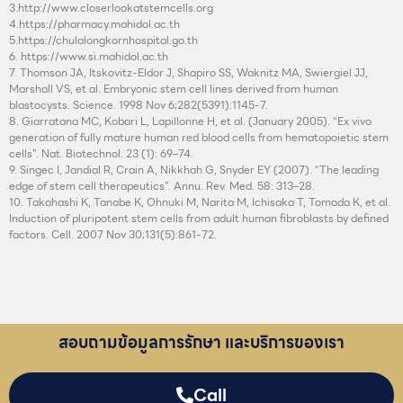
3.http://www.closerlookatstemcells.org
4.https://pharmacy.mahidol.ac.th
5.https://chulalongkornhospital.go.th
6. https://www.si.mahidol.ac.th
7. Thomson JA, Itskovitz-Eldor J, Shapiro SS, Waknitz MA, Swiergiel JJ,
Marshall VS, et al. Embryonic stem cell lines derived from human
blastocysts. Science. 1998 Nov 6;282(5391):1145-7.
8. Giarratana MC, Kobari L, Lapillonne H, et al. (January 2005). “Ex vivo
generation of fully mature human red blood cells from hematopoietic stem
cells”. Nat. Biotechnol. 23 (1): 69–74.
9. Singec I, Jandial R, Crain A, Nikkhah G, Snyder EY (2007). “The leading
edge of stem cell therapeutics”. Annu. Rev. Med. 58: 313–28.
10. Takahashi K, Tanabe K, Ohnuki M, Narita M, Ichisaka T, Tomoda K, et al.
Induction of pluripotent stem cells from adult human fibroblasts by defined
factors. Cell. 2007 Nov 30;131(5):861-72.
สอบถามข้อมูลการรักษา และบริการของเรา
Call