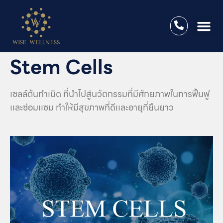
Stem Cells
เซลล์ต้นกำเนิด ที่นำไปสู่นวัตกรรมที่มีศักยภาพในการฟื้นฟู
เเละซ่อมเเซม ทำให้มีสุขภาพที่ดีเเละอายุที่ยืนยาว