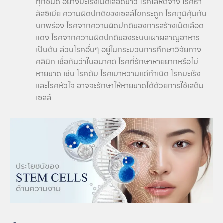
ทุกชนิด อย่างมะเร็งเม็ดเลือดขาว โรคโลหิตจาง โรคธา
ลัสซิเมีย ความผิดปกติของเซลล์ไขกระดูก โรคภูมิคุ้มกัน
บกพร่อง โรคจากความผิดปกติของการสร้างเม็ดเลือด
แดง โรคจากความผิดปกติของระบบเผาผลาญอาหาร
เป็นต้น ส่วนโรคอื่นๆ อยู่ในกระบวนการศึกษาวิจัยทาง
คลินิก เชื่อกันว่าในอนาคต โรคที่รักษาหายยากหรือไม่
หายขาด เช่น โรคตับ โรคเบาหวานแต่กำเนิด โรคมะเร็ง
และโรคหัวใจ อาจจะรักษาให้หายขาดได้ด้วยการใช้เสต็ม
เซลล์