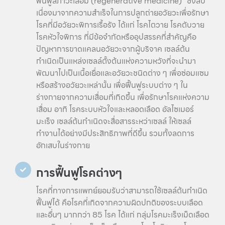
ฟื้นฟูสภาวะเสื่อม (regenerative medicine)” ซึ่งสืบ
เนื่องมาจากความสำเร็จในการปลูกถ่ายอวัยวะเพื่อรักษา
โรคที่มีอวัยวะพิการเรื้อรัง ได้แก่ โรคไตวาย โรคตับวาย
โรคหัวใจพิการ ที่มีข้อจำกัดหรืออุปสรรคที่สำคัญคือ
ปัญหาการขาดแคลนอวัยวะจากผู้บริจาค เซลล์ต้น
กำเนิดเป็นแหล่งเซลล์ตั้งต้นแห่งความหวังที่จะนำมา
พัฒนาไปเป็นเนื้อเยื่อและอวัยวะชนิดต่าง ๆ เพื่อซ่อมแซม
หรือสร้างอวัยวะเหล่านั้น เพื่อฟื้นฟูระบบต่าง ๆ ใน
ร่างกายจากความเสื่อมที่เกิดขึ้น เพื่อรักษาโรคแห่งความ
เสื่อม อาทิ โรคระบบหัวใจและหลอดเลือด อัลไซเมอร์
มะเร็ง เซลล์ต้นกำเนิดจะสื่อสารระหว่าเซลล์ ให้เซลล์
ทำงานได้อย่างมีประสิทธิภาพที่ดีขึ้น รวมทั้งลดการ
อักเสบในร่างกาย
การฟื้นฟูโรคต่างๆ
โรคที่ทางการแพทย์ยอมรับว่าสามารถใช้เซลล์ต้นกำเนิด
ฟื้นฟูได้ คือโรคที่เกิดจากความผิดปกติของระบบเลือด
และอื่นๆ มากกว่า 85 โรค ได้แก่ กลุ่มโรคมะเร็งเม็ดเลือด