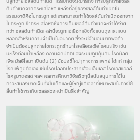
ปลูกถ่ายเซลล์ต้นกำเนิด” โดยปกติจะหมายถึง การปลูกถ่ายเซลล์
ต้นกำเนิดจากกระแสโลหิต แหล่งที่อยู่ของเซลล์ต้นกำเนิดใน
ธรรมชาติคือไขกระดูก แต่เราสามารถทำให้เซลล์ต้นกำเนิดออกจาก
ไขกระดูกเข้ากระแสโลหิตซึ่งการเก็บเซลล์ต้นกำเนิดจะทำได้ง่าย
กว่าเซลล์ต้นกำเนิดเหล่านี้จะถูกแช่เยือกแข็งทั้งแบบถุงและแบบ
หลอดสำหรับความจำเป็นในอนาคต ซึ่งจะมีจำนวนมากพอถ้า
จำเป็นต้องปลูกถ่ายไขกระดูกรักษาโรคเลือดหรือโรคมะเร็ง เช่น
มะเร็งต่อมน้ำเหลือง ความผิดปกติของระบบภูมิคุ้มกัน โรคมัลติ
เพิล มัยอิโลมา เป็นต้น (2) ข้อบ่งชี้ใหม่ๆทางการแพทย์ ได้แก่ กลุ่ม
โรคแพ้ภูมิตัวเอง เช่นโรคปลอกประสาทเสื่อมเอ็มเอส โรคเอสแอลอี
โรครูมาตอยด์ ฯลฯ ผลการศึกษาวิจัยเร็วๆนี้สนับสนุนการใช้ใน
ภาวะสมองบาดเจ็บทั้งในเด็กและผู้ใหญ่แต่เวลาที่เหมาะสมในการใช้
สั้นทำให้การเก็บเซลล์ล่วงหน้าเป็นสิ่งสำคัญ